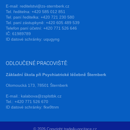
E-mail:
reditelstvi@zs-sternberk.cz
Tel. ředitelna: +420 585 012 851
Tel. paní ředitelka: +420 721 230 580
Tel. paní zástupkyně: +420 605 489 539
Telefon paní účetní: +420 771 526 646
IČ: 61989789
ID datové schránky: uqugyng
ODLOUČENÉ PRACOVIŠTĚ:
Základní škola při Psychiatrické léčebně Šternberk
Olomoucká 173, 78501 Šternberk
E-mail.:
kalabova@zsplstbk.cz
Tel.: +420 771 526 670
ID datové schránky: fkw9tnm
© 2026 Copyright trade4u-pocitace.cz