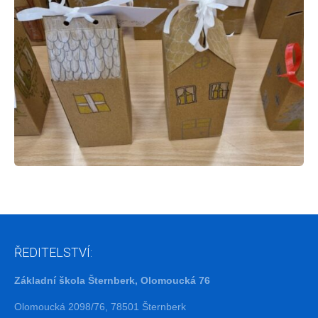
ŘEDITELSTVÍ:
Základní škola Šternberk, Olomoucká 76
Olomoucká 2098/76, 78501 Šternberk