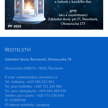
ŘEDITELSTVÍ:
Základní škola Šternberk, Olomoucká 76
Olomoucká 2098/76, 78501 Šternberk
E-mail:
reditelstvi@zs-sternberk.cz
Tel. ředitelna: +420 585 012 851
Tel. paní ředitelka: +420 721 230 580
Tel. paní zástupkyně: +420 605 489 539
Telefon paní účetní: +420 771 526 646
IČ: 61989789
ID datové schránky: uqugyng