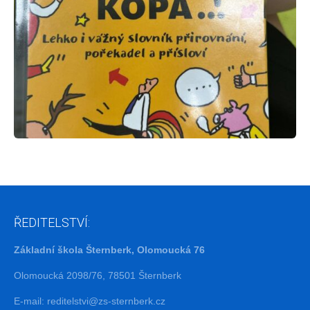
ŘEDITELSTVÍ:
Základní škola Šternberk, Olomoucká 76
Olomoucká 2098/76, 78501 Šternberk
E-mail:
reditelstvi@zs-sternberk.cz