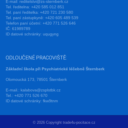
E-mail:
reditelstvi@zs-sternberk.cz
Tel. ředitelna: +420 585 012 851
Tel. paní ředitelka: +420 721 230 580
Tel. paní zástupkyně: +420 605 489 539
Telefon paní účetní: +420 771 526 646
IČ: 61989789
ID datové schránky: uqugyng
ODLOUČENÉ PRACOVIŠTĚ:
Základní škola při Psychiatrické léčebně Šternberk
Olomoucká 173, 78501 Šternberk
E-mail.:
kalabova@zsplstbk.cz
Tel.: +420 771 526 670
ID datové schránky: fkw9tnm
© 2026 Copyright trade4u-pocitace.cz