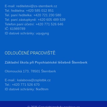
E-mail:
reditelstvi@zs-sternberk.cz
Tel. ředitelna: +420 585 012 851
Tel. paní ředitelka: +420 721 230 580
Tel. paní zástupkyně: +420 605 489 539
Telefon paní účetní: +420 771 526 646
IČ: 61989789
ID datové schránky: uqugyng
ODLOUČENÉ PRACOVIŠTĚ:
Základní škola při Psychiatrické léčebně Šternberk
Olomoucká 173, 78501 Šternberk
E-mail.:
kalabova@zsplstbk.cz
Tel.: +420 771 526 670
ID datové schránky: fkw9tnm