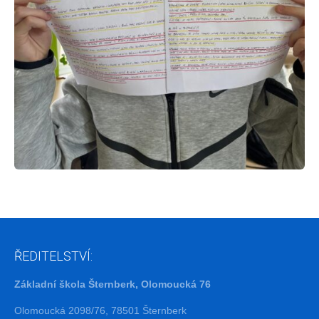
ŘEDITELSTVÍ:
Základní škola Šternberk, Olomoucká 76
Olomoucká 2098/76, 78501 Šternberk