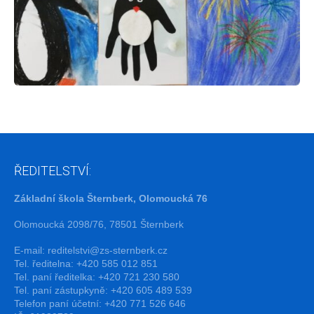
ŘEDITELSTVÍ:
Základní škola Šternberk, Olomoucká 76
Olomoucká 2098/76, 78501 Šternberk
E-mail:
reditelstvi@zs-sternberk.cz
Tel. ředitelna: +420 585 012 851
Tel. paní ředitelka: +420 721 230 580
Tel. paní zástupkyně: +420 605 489 539
Telefon paní účetní: +420 771 526 646